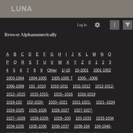
Log In
Browse Alphanumerically
A
B
C
D
E
F
G
H
I
J
K
L
M
N
O
P
Q
R
S
T
U
V
W
X
Y
Z
0
1
2
3
4
5
6
7
8
9
Other
1/-10
10-1001
1001-1002
1003-1004
1004-1005
1005-1005 T
1005- -1006
1006-1009
101 -1010
1010-1011
1011-1012
1012-1012-
1012--1015
1015-1015-
1015--1016
1016-1019
1019-102
102-1020-
1020--1021
1021-1021-
1021--1024
1024-1025
1025-1026
1026-1027
1027-1027-
1027--1029
1029-1029-
1029--103
103-1033
1033-1034
1034-1035
1035-1036
1036-1037
1038-104
104-1040-