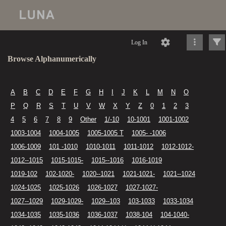
Log In
Browse Alphanumerically
A
B
C
D
E
F
G
H
I
J
K
L
M
N
O
P
Q
R
S
T
U
V
W
X
Y
Z
0
1
2
3
4
5
6
7
8
9
Other
1/-10
10-1001
1001-1002
1003-1004
1004-1005
1005-1005 T
1005- -1006
1006-1009
101 -1010
1010-1011
1011-1012
1012-1012-
1012--1015
1015-1015-
1015--1016
1016-1019
1019-102
102-1020-
1020--1021
1021-1021-
1021--1024
1024-1025
1025-1026
1026-1027
1027-1027-
1027--1029
1029-1029-
1029--103
103-1033
1033-1034
1034-1035
1035-1036
1036-1037
1038-104
104-1040-