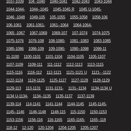
1037-1039
104 -1040
1040-1041
1042-1043
1043-1044
1044-1044-
1044--1045
1045-1045 R
1045 U-1045-
1046 -1048
1049-105
105-1055
1055-1058
1058-106
106-1061
1061-1061-
1061--1064
1064-1064-
1065 -1067
1067-1069
1069-107
107-1074
1074-1075
1075-1076
1076-108
108-1080-
1081 -1083
1083-1085
1085-1086
1086-109
109-1090-
1090--1098
1099-11
11-1100
1100-1101
1101-1104
1104-1105
1105-1107
1107-1109
1109-111
111-1112
1112-1113
1113-1115
1115-1116
1116-112
112-1121
1121-1121 U
1121- -1122
1122-1124
1124-1125
1125-1127
1127-1128
1128-1129
1129-113
113-1131
1131-1131-
1131--1134
1134-1134 U
1134 U-1134-
1134--1135
1135-1137
1137-1139
1139-114
114-1141
1141-1144
1144-1145
1145-1145-
1145--1146
1146-1148
1148-115
115-1150
1150-1153
1153-1156
1156-116
116-1165
1165-1165-
1165--118
118-12
12-120
120-1204
1204-1205
1205-1207