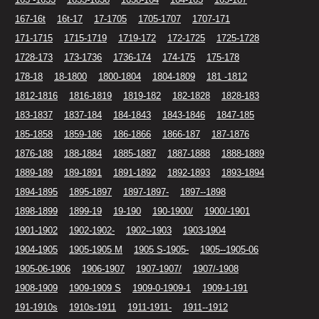
167-16t
16t-17
17-1705
1705-1707
1707-171
171-1715
1715-1719
1719-172
172-1725
1725-1728
1728-173
173-1736
1736-174
174-175
175-178
178-18
18-1800
1800-1804
1804-1809
181 -1812
1812-1816
1816-1819
1819-182
182-1828
1828-183
183-1837
1837-184
184-1843
1843-1846
1847-185
185-1858
1859-186
186-1866
1866-187
187-1876
1876-188
188-1884
1885-1887
1887-1888
1888-1889
1889-189
189-1891
1891-1892
1892-1893
1893-1894
1894-1895
1895-1897
1897-1897-
1897--1898
1898-1899
1899-19
19-190
190-1900/
1900/-1901
1901-1902
1902-1902-
1902--1903
1903-1904
1904-1905
1905-1905 M
1905 S-1905-
1905--1905-06
1905-06-1906
1906-1907
1907-1907/
1907/-1908
1908-1909
1909-1909 S
1909-0-1909-1
1909-1-191
191-1910s
1910s-1911
1911-1911-
1911--1912