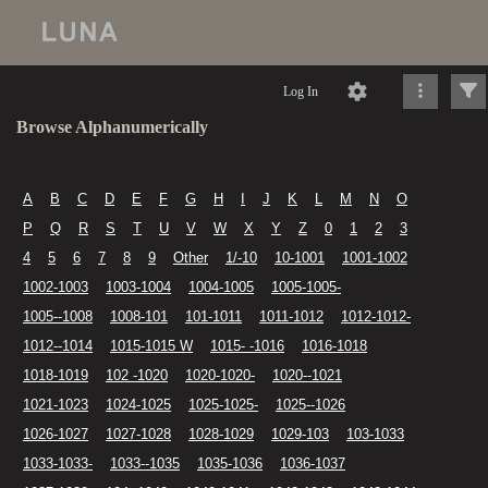
Log In
Browse Alphanumerically
A
B
C
D
E
F
G
H
I
J
K
L
M
N
O
P
Q
R
S
T
U
V
W
X
Y
Z
0
1
2
3
4
5
6
7
8
9
Other
1/-10
10-1001
1001-1002
1002-1003
1003-1004
1004-1005
1005-1005-
1005--1008
1008-101
101-1011
1011-1012
1012-1012-
1012--1014
1015-1015 W
1015- -1016
1016-1018
1018-1019
102 -1020
1020-1020-
1020--1021
1021-1023
1024-1025
1025-1025-
1025--1026
1026-1027
1027-1028
1028-1029
1029-103
103-1033
1033-1033-
1033--1035
1035-1036
1036-1037