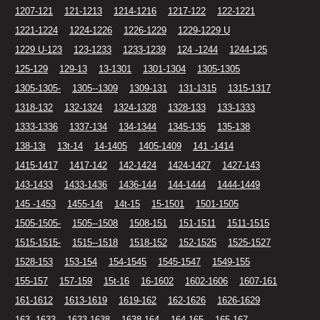
1207-121
121-1213
1214-1216
1217-122
122-1221
1221-1224
1224-1226
1226-1229
1229-1229 U
1229 U-123
123-1233
1233-1239
124 -1244
1244-125
125-129
129-13
13-1301
1301-1304
1305-1305
1305-1305-
1305--1309
1309-131
131-1315
1315-1317
1318-132
132-1324
1324-1328
1328-133
133-1333
1333-1336
1337-134
134-1344
1345-135
135-138
138-13t
13t-14
14-1405
1405-1409
141 -1414
1415-1417
1417-142
142-1424
1424-1427
1427-143
143-1433
1433-1436
1436-144
144-1444
1444-1449
145 -1453
1455-14t
14t-15
15-1501
1501-1505
1505-1505-
1505--1508
1508-151
151-1511
1511-1515
1515-1515-
1515--1518
1518-152
152-1525
1525-1527
1528-153
153-154
154-1545
1545-1547
1549-155
155-157
157-159
15t-16
16-1602
1602-1606
1607-161
161-1612
1613-1619
1619-162
162-1626
1626-1629
163 -1633
1633-1638
1638-164
164-165
165-167