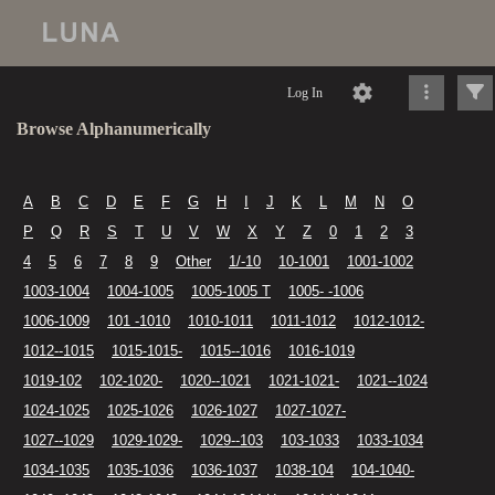
Log In
Browse Alphanumerically
A
B
C
D
E
F
G
H
I
J
K
L
M
N
O
P
Q
R
S
T
U
V
W
X
Y
Z
0
1
2
3
4
5
6
7
8
9
Other
1/-10
10-1001
1001-1002
1003-1004
1004-1005
1005-1005 T
1005- -1006
1006-1009
101 -1010
1010-1011
1011-1012
1012-1012-
1012--1015
1015-1015-
1015--1016
1016-1019
1019-102
102-1020-
1020--1021
1021-1021-
1021--1024
1024-1025
1025-1026
1026-1027
1027-1027-
1027--1029
1029-1029-
1029--103
103-1033
1033-1034
1034-1035
1035-1036
1036-1037
1038-104
104-1040-