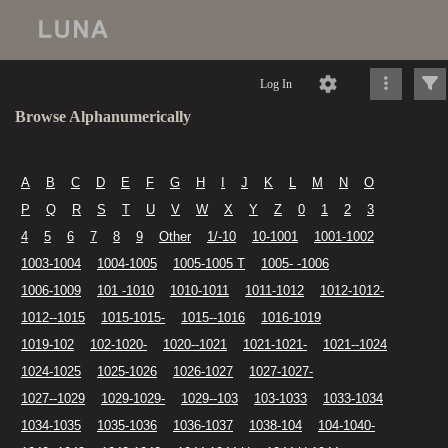
Log In
Browse Alphanumerically
A
B
C
D
E
F
G
H
I
J
K
L
M
N
O
P
Q
R
S
T
U
V
W
X
Y
Z
0
1
2
3
4
5
6
7
8
9
Other
1/-10
10-1001
1001-1002
1003-1004
1004-1005
1005-1005 T
1005- -1006
1006-1009
101 -1010
1010-1011
1011-1012
1012-1012-
1012--1015
1015-1015-
1015--1016
1016-1019
1019-102
102-1020-
1020--1021
1021-1021-
1021--1024
1024-1025
1025-1026
1026-1027
1027-1027-
1027--1029
1029-1029-
1029--103
103-1033
1033-1034
1034-1035
1035-1036
1036-1037
1038-104
104-1040-