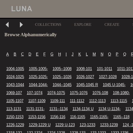
COLLECTIONS
EXPLORE
CREATE
Browse Alphanumerically
A
B
C
D
E
F
G
H
I
J
K
L
M
N
O
P
Q
1004-1005
1005-1005-
1005--1008
1008-101
101-1011
1011-101
1024-1025
1025-1025-
1025--1026
1026-1027
1027-1028
1028-
1043-1044
1044-1044-
1044--1045
1045-1045 R
1045 U-1045-
1
1069-107
107-1074
1074-1075
1075-1076
1076-108
108-1080-
1105-1107
1107-1109
1109-111
111-1112
1112-1113
1113-1115
113-1131
1131-1131-
1131--1134
1134-1134 U
1134 U-1134-
1134
1150-1153
1153-1156
1156-116
116-1165
1165-1165-
1165--118
1226-1229
1229-1229 U
1229 U-123
123-1233
1233-1239
124 -
1318-132
132-1324
1324-1328
1328-133
133-1333
1333-1336