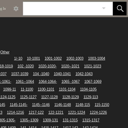
g In
Other
1/-10
10-1001
1001-1002
1002-1003
1003-1004
18-1019
102 -1020
1020-1020-
1020--1021
1021-1023
1037
1037-1039
104 -1040
1040-1041
1042-1043
1-1061-
1061--1064
1064-1064-
1065 -1067
1067-1069
1099-11
11-1100
1100-1101
1101-1104
1104-1105
1124-1125
1125-1127
1127-1128
1128-1129
1129-113
145
1145-1145-
1145--1146
1146-1148
1148-115
115-1150
13
1214-1216
1217-122
122-1221
1221-1224
1224-1226
305-1305-
1305--1309
1309-131
131-1315
1315-1317
1405-1409
141 -1414
1415-1417
1417-142
142-1424