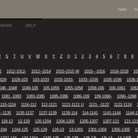
visitor
Lo
SHARE
HELP
R
S
T
U
V
W
X
Y
Z
0
1
2
3
4
5
6
7
8
9
2
1012-1012-
1012--1014
1015-1015 W
1015- -1016
1016-1018
10
1029
1029-103
103-1033
1033-1033-
1033--1035
1035-1036
1036-
046 -1048
1049-105
105-1055
1055-1058
1058-106
106-1061
106
1081 -1083
1083-1085
1085-1086
1086-109
109-1090-
1090--1098
1115-1116
1116-112
112-1121
1121-1121 U
1121- -1122
1122-1124
--1135
1135-1137
1137-1139
1139-114
114-1141
1141-1144
1144-1
118-12
12-120
120-1204
1204-1205
1205-1207
1207-121
121-12
1244
1244-125
125-129
129-13
13-1301
1301-1304
1305-1305
1
1337-134
134-1344
1345-135
135-138
138-13t
13t-14
14-1405