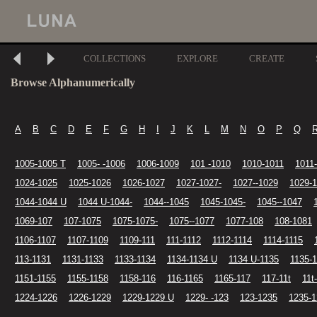
COLLECTIONS
EXPLORE
CREATE
Browse Alphanumerically
A
B
C
D
E
F
G
H
I
J
K
L
M
N
O
P
Q
1005-1005 T
1005- -1006
1006-1009
101 -1010
1010-1011
1011
1024-1025
1025-1026
1026-1027
1027-1027-
1027--1029
1029-1
1044-1044 U
1044 U-1044-
1044--1045
1045-1045-
1045--1047
1069-107
107-1075
1075-1075-
1075--1077
1077-108
108-1081
1106-1107
1107-1109
1109-111
111-1112
1112-1114
1114-1115
113-1131
1131-1133
1133-1134
1134-1134 U
1134 U-1135
1135-1
1151-1155
1155-1158
1158-116
116-1165
1165-117
117-11t
11t
1224-1226
1226-1229
1229-1229 U
1229- -123
123-1235
1235-1