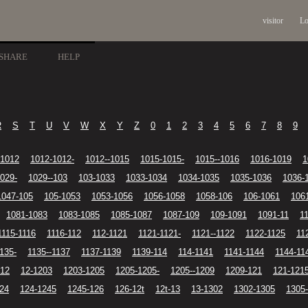
visitor
Lo
SHARE
HELP
R
S
T
U
V
W
X
Y
Z
0
1
2
3
4
5
6
7
8
9
-1012
1012-1012-
1012--1015
1015-1015-
1015--1016
1016-1019
1
029-
1029--103
103-1033
1033-1034
1034-1035
1035-1036
1036-
1047-105
105-1053
1053-1056
1056-1058
1058-106
106-1061
106
1081-1083
1083-1085
1085-1087
1087-109
109-1091
1091-11
1
1115-1116
1116-112
112-1121
1121-1121-
1121--1122
1122-1125
11
135-
1135--1137
1137-1139
1139-114
114-1141
1141-1144
1144-11
-12
12-1203
1203-1205
1205-1205-
1205--1209
1209-121
121-121
24
124-1245
1245-126
126-12t
12t-13
13-1302
1302-1305
1305