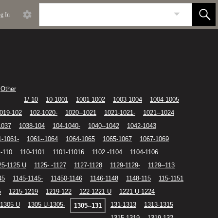
g In
Other
1/-10
10-1001
1001-1002
1003-1004
1004-1005
019-102
102-1020-
1020--1021
1021-1021-
1021--1024
1037
1038-104
104-1040-
1040--1042
1042-1043
1-1061-
1061--1064
1064-1065
1065-1067
1067-1069
1-110
110-1101
1101-11016
1102 -1104
1104-1106
25-1125 U
1125- -1127
1127-1128
1129-1129-
1129--113
45
1145-1145-
11450-1146
1146-1148
1148-115
115-1151
5
1215-1219
1219-122
122-1221 U
1221 U-1224
-1305 U
1305 U-1305-
131-1313
1313-1315
1305--131
1315-1319
1319-132