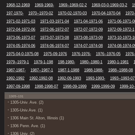
1968-12-1969
1969-1969-
1969--1969-02-2
1969-03-0-1969-03-2
1
197-1970-
1970--1970-02
1970-02-1970-03
1970-04-1970-04
1970-
1971-02-1971-03
1971-03-1971-04
1971-04-1971-06
1971-06-1971-0
1972-04-1972-06
1972-06-1972-07
1972-07-1972-09
1972-09-1972-1
1973-06-1973-07
1973-07-1973-08
1973-08-1973-09
1973-10-1973-1
1974-05-1974-06
1974-06-1974-07
1974-07-1974-08
1974-08-1974-0
1975-04-0-1975-08
1975-09-1976
1976-1976-
1976--1976-05
1976-
1979--1979-1
1979-1-198
198-1980-
1980--1980-1
1980-1-1981
1987-1987-
1987--1987-1
1987-1-1988
1988-1988-
1988--1988-08
1992-1992
1992-1992-08
1992-09-1993
1993-1993-
1993--1993-07
1997-09-1998
1998-1998-07
1998-09-1999
1999-1999-09
1999-10
1305--131
1305-Univ. Ave. (2)
1305-Univ.Ave. (1)
1306 Main St. Alton, Illinois (1)
1306 Penn. Ave. (1)
1306 Univ. (2)