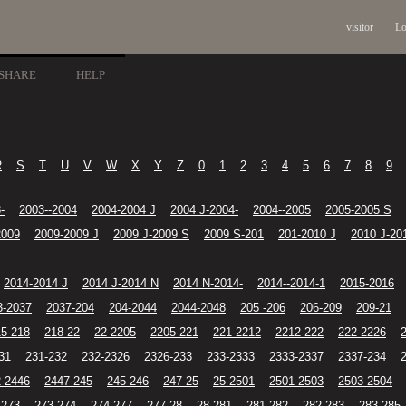
visitor
Lo
SHARE
HELP
R
S
T
U
V
W
X
Y
Z
0
1
2
3
4
5
6
7
8
9
-
2003--2004
2004-2004 J
2004 J-2004-
2004--2005
2005-2005 S
2009
2009-2009 J
2009 J-2009 S
2009 S-201
201-2010 J
2010 J-20
2014-2014 J
2014 J-2014 N
2014 N-2014-
2014--2014-1
2015-2016
3-2037
2037-204
204-2044
2044-2048
205 -206
206-209
209-21
15-218
218-22
22-2205
2205-221
221-2212
2212-222
222-2226
31
231-232
232-2326
2326-233
233-2333
2333-2337
2337-234
-2446
2447-245
245-246
247-25
25-2501
2501-2503
2503-2504
-273
273-274
274-277
277-28
28-281
281-282
282-283
283-285