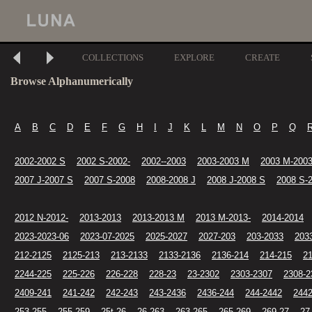
COLLECTIONS
EXPLORE
CREATE
Browse Alphanumerically
A
B
C
D
E
F
G
H
I
J
K
L
M
N
O
P
Q
2002-2002 S
2002 S-2002-
2002--2003
2003-2003 M
2003 M-2003
2007 J-2007 S
2007 S-2008
2008-2008 J
2008 J-2008 S
2008 S-
2012 N-2012-
2013-2013
2013-2013 M
2013 M-2013-
2014-2014
2023-2023-06
2023-07-2025
2025-2027
2027-203
203-2033
203
212-2125
2125-213
213-2133
2133-2136
2136-214
214-215
2
2244-225
225-226
226-228
228-23
23-2302
2303-2307
2308-2
2409-241
241-242
242-243
243-2436
2436-244
244-2442
2442
253-255
255-259
25t-26
26-263
263-265
265-269
269-27
27