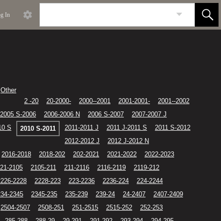
g In
Other
2 -20
20-2000-
2000--2001
2001-2001-
2001--2002
2005 S-2006
2006-2006 N
2006 S-2007
2007-2007 J
10 S
2011-2011 J
2011 J-2011 S
2011 S-2012
2010 S-2011
2012-2012 J
2012 J-2012 N
2016-2018
2018-202
202-2021
2021-2022
2022-2023
21-2105
2105-211
211-2116
2116-2119
2119-212
2226-2228
2228-223
223-2236
2236-224
224-2244
234-2345
2345-235
235-239
239-24
24-2407
2407-2409
2504-2507
2508-251
251-2515
2515-252
252-253
285-288
288-29
29-291
291-292
293-294
294-295