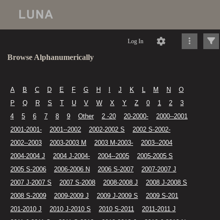
Log In
Browse Alphanumerically
A
B
C
D
E
F
G
H
I
J
K
L
M
N
O
P
Q
R
S
T
U
V
W
X
Y
Z
0
1
2
3
4
5
6
7
8
9
Other
2 -20
20-2000-
2000--2001
2001-2001-
2001--2002
2002-2002 S
2002 S-2002-
2002--2003
2003-2003 M
2003 M-2003-
2003--2004
2004-2004 J
2004 J-2004-
2004--2005
2005-2005 S
2005 S-2006
2006-2006 N
2006 S-2007
2007-2007 J
2007 J-2007 S
2007 S-2008
2008-2008 J
2008 J-2008 S
2008 S-2009
2009-2009 J
2009 J-2009 S
2009 S-201
201-2010 J
2010 J-2010 S
2010 S-2011
2011-2011 J