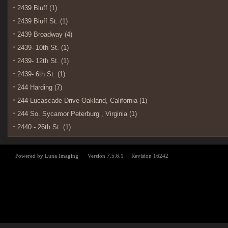
2439 Bluff (1)
2439 Bluff St. (1)
2439 Broadway (4)
2439- 10th St. (1)
2439- 12th St. (1)
2439- 6th St. (1)
244 Harding (7)
244 Lucascade Drive Oakland, California (1)
244 So. Sycamor Peterburg , Virginia (1)
2440 - 26th St. (1)