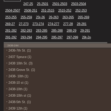
247-25
25-2501
2501-2503
2503-2504
2504-2507
2508-251
251-2515
2515-252
252-253
253-255
255-259
25t-26
26-263
263-265
265-269
269-27
27-273
273-274
274-277
277-28
28-281
281-282
282-283
283-285
285-288
288-29
29-291
291-292
293-294
294-295
295-297
297-299
29t-2n
2436-244
2436-7th St. (1)
2437 Spruce (1)
2438 10th St. (3)
2438 Grove St. (1)
2438- 10th (1)
2438-10 st (1)
2438-10th (1)
2438-10th st (1)
2438-5th St. (1)
2439 12th (1)