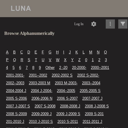
Log In
Browse Alphanumerically
A
B
C
D
E
F
G
H
I
J
K
L
M
N
O
P
Q
R
S
T
U
V
W
X
Y
Z
0
1
2
3
4
5
6
7
8
9
Other
2 -20
20-2000-
2000--2001
2001-2001-
2001--2002
2002-2002 S
2002 S-2002-
2002--2003
2003-2003 M
2003 M-2003-
2003--2004
2004-2004 J
2004 J-2004-
2004--2005
2005-2005 S
2005 S-2006
2006-2006 N
2006 S-2007
2007-2007 J
2007 J-2007 S
2007 S-2008
2008-2008 J
2008 J-2008 S
2008 S-2009
2009-2009 J
2009 J-2009 S
2009 S-201
201-2010 J
2010 J-2010 S
2010 S-2011
2011-2011 J