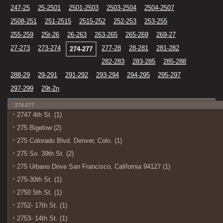
247-25
25-2501
2501-2503
2503-2504
2504-2507
2508-251
251-2515
2515-252
252-253
253-255
255-259
25t-26
26-263
263-265
265-269
269-27
27-273
273-274
277-28
28-281
281-282
274-277
282-283
283-285
285-288
288-29
29-291
291-292
293-294
294-295
295-297
297-299
29t-2n
274-277
2747 4th St. (1)
275 Bigelow (2)
275 Colorado Blvd. Denver, Colo. (1)
275 So. 39th St. (2)
275 Urbano Drive San Francisco, California 94127 (1)
275-30th St. (1)
2750 5th St. (1)
2752- 17th St. (1)
2753- 14th St. (1)