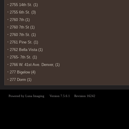
2755 14th St. (1)
2755 6th St. (3)
2760 7th (1)
2760 7th St (1)
2760 7th St. (1)
2761 Pine St. (1)
2762 Bella Vista (1)
2765- 7th St. (1)
2766 W. 41st Ave. Denver, (1)
277 Bigelow (4)
277 Dorm (1)