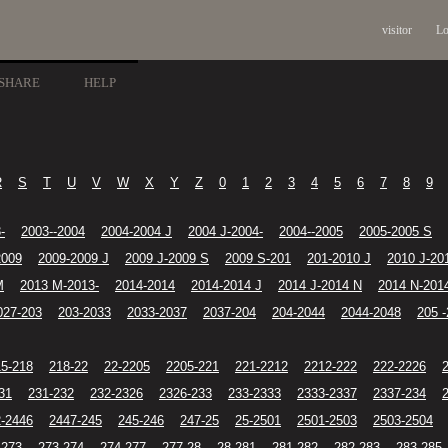
visitor
Lo
SHARE
HELP
R
S
T
U
V
W
X
Y
Z
0
1
2
3
4
5
6
7
8
9
-
2003--2004
2004-2004 J
2004 J-2004-
2004--2005
2005-2005 S
2009
2009-2009 J
2009 J-2009 S
2009 S-201
201-2010 J
2010 J-20
M
2013 M-2013-
2014-2014
2014-2014 J
2014 J-2014 N
2014 N-201
027-203
203-2033
2033-2037
2037-204
204-2044
2044-2048
205 
15-218
218-22
22-2205
2205-221
221-2212
2212-222
222-2226
31
231-232
232-2326
2326-233
233-2333
2333-2337
2337-234
-2446
2447-245
245-246
247-25
25-2501
2501-2503
2503-2504
-273
273-274
274-277
277-28
28-281
281-282
282-283
283-285