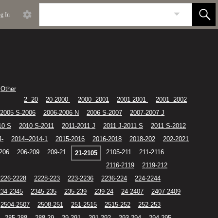
g In
Other
2 -20
20-2000-
2000--2001
2001-2001-
2001--2002
2005 S-2006
2006-2006 N
2006 S-2007
2007-2007 J
10 S
2010 S-2011
2011-2011 J
2011 J-2011 S
2011 S-2012
4-
2014--2014-1
2015-2016
2016-2018
2018-202
202-2021
-206
206-209
209-21
2105-211
211-2116
21-2105
2116-2119
2119-212
2226-2228
2228-223
223-2236
2236-224
224-2244
234-2345
2345-235
235-239
239-24
24-2407
2407-2409
2504-2507
2508-251
251-2515
2515-252
252-253
285-288
288-29
29-291
291-292
293-294
294-295