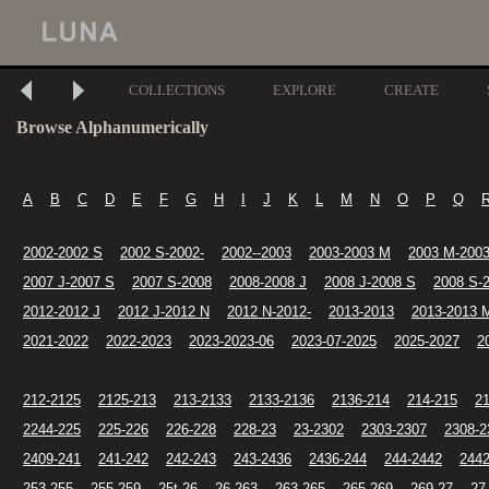
COLLECTIONS
EXPLORE
CREATE
Browse Alphanumerically
A
B
C
D
E
F
G
H
I
J
K
L
M
N
O
P
Q
2002-2002 S
2002 S-2002-
2002--2003
2003-2003 M
2003 M-2003
2007 J-2007 S
2007 S-2008
2008-2008 J
2008 J-2008 S
2008 S-
2012-2012 J
2012 J-2012 N
2012 N-2012-
2013-2013
2013-2013 
2021-2022
2022-2023
2023-2023-06
2023-07-2025
2025-2027
2
212-2125
2125-213
213-2133
2133-2136
2136-214
214-215
2
2244-225
225-226
226-228
228-23
23-2302
2303-2307
2308-2
2409-241
241-242
242-243
243-2436
2436-244
244-2442
2442
253-255
255-259
25t-26
26-263
263-265
265-269
269-27
27