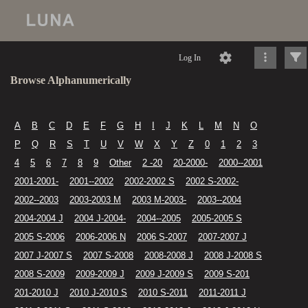
Log In
Browse Alphanumerically
A
B
C
D
E
F
G
H
I
J
K
L
M
N
O
P
Q
R
S
T
U
V
W
X
Y
Z
0
1
2
3
4
5
6
7
8
9
Other
2 -20
20-2000-
2000--2001
2001-2001-
2001--2002
2002-2002 S
2002 S-2002-
2002--2003
2003-2003 M
2003 M-2003-
2003--2004
2004-2004 J
2004 J-2004-
2004--2005
2005-2005 S
2005 S-2006
2006-2006 N
2006 S-2007
2007-2007 J
2007 J-2007 S
2007 S-2008
2008-2008 J
2008 J-2008 S
2008 S-2009
2009-2009 J
2009 J-2009 S
2009 S-201
201-2010 J
2010 J-2010 S
2010 S-2011
2011-2011 J