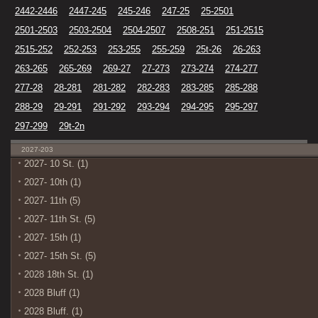
2442-2446
2447-245
245-246
247-25
25-2501
2501-2503
2503-2504
2504-2507
2508-251
251-2515
2515-252
252-253
253-255
255-259
25t-26
26-263
263-265
265-269
269-27
27-273
273-274
274-277
277-28
28-281
281-282
282-283
283-285
285-288
288-29
29-291
291-292
293-294
294-295
295-297
297-299
29t-2n
2027-203
2027- 10 St. (1)
2027- 10th (1)
2027- 11th (5)
2027- 11th St. (5)
2027- 15th (1)
2027- 15th St. (5)
2028 18th St. (1)
2028 Bluff (1)
2028 Bluff. (1)