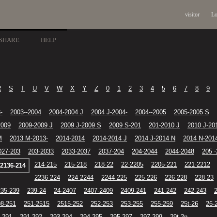
visitor
Lo
SHARE
HELP
R
S
T
U
V
W
X
Y
Z
0
1
2
3
4
5
6
7
8
9
-
2003--2004
2004-2004 J
2004 J-2004-
2004--2005
2005-2005 S
2009
2009-2009 J
2009 J-2009 S
2009 S-201
201-2010 J
2010 J-20
M
2013 M-2013-
2014-2014
2014-2014 J
2014 J-2014 N
2014 N-201
027-203
203-2033
2033-2037
2037-204
204-2044
2044-2048
205 
214-215
215-218
218-22
22-2205
2205-221
221-2212
2136-214
2236-224
224-2244
2244-225
225-226
226-228
228-23
235-239
239-24
24-2407
2407-2409
2409-241
241-242
242-243
8-251
251-2515
2515-252
252-253
253-255
255-259
25t-26
26-
-291
291-292
293-294
294-295
295-297
297-299
29t-2n