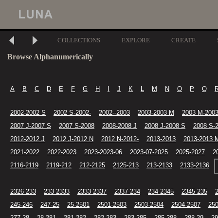
COLLECTIONS
EXPLORE
CREATE
Browse Alphanumerically
A
B
C
D
E
F
G
H
I
J
K
L
M
N
O
P
Q
2002-2002 S
2002 S-2002-
2002--2003
2003-2003 M
2003 M-2003
2007 J-2007 S
2007 S-2008
2008-2008 J
2008 J-2008 S
2008 S-
2012-2012 J
2012 J-2012 N
2012 N-2012-
2013-2013
2013-2013 
2021-2022
2022-2023
2023-2023-06
2023-07-2025
2025-2027
2
2116-2119
2119-212
212-2125
2125-213
213-2133
2133-2136
2326-233
233-2333
2333-2337
2337-234
234-2345
2345-235
245-246
247-25
25-2501
2501-2503
2503-2504
2504-2507
250
277-28
28-281
281-282
282-283
283-285
285-288
288-29
29