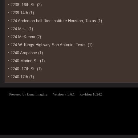
2238- 16th St. (2)
2239-14th (1)
224 Anderson hall Rice institute Houston, Texas (1)
224 Mck. (1)
224 McKenna (2)
224 W. Kings Highway San Antonio, Texas (1)
2240 Arapahoe (1)
2240 Marine St. (1)
2240- 17th St. (1)
2240-17th (1)