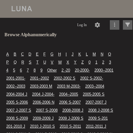
Log In
Browse Alphanumerically
A
B
C
D
E
F
G
H
I
J
K
L
M
N
O
P
Q
R
S
T
U
V
W
X
Y
Z
0
1
2
3
4
5
6
7
8
9
Other
2 -20
20-2000-
2000--2001
2001-2001-
2001--2002
2002-2002 S
2002 S-2002-
2002--2003
2003-2003 M
2003 M-2003-
2003--2004
2004-2004 J
2004 J-2004-
2004--2005
2005-2005 S
2005 S-2006
2006-2006 N
2006 S-2007
2007-2007 J
2007 J-2007 S
2007 S-2008
2008-2008 J
2008 J-2008 S
2008 S-2009
2009-2009 J
2009 J-2009 S
2009 S-201
201-2010 J
2010 J-2010 S
2010 S-2011
2011-2011 J