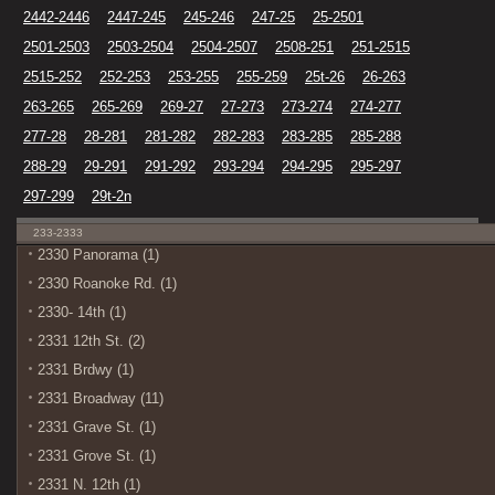
2442-2446
2447-245
245-246
247-25
25-2501
2501-2503
2503-2504
2504-2507
2508-251
251-2515
2515-252
252-253
253-255
255-259
25t-26
26-263
263-265
265-269
269-27
27-273
273-274
274-277
277-28
28-281
281-282
282-283
283-285
285-288
288-29
29-291
291-292
293-294
294-295
295-297
297-299
29t-2n
233-2333
2330 Panorama (1)
2330 Roanoke Rd. (1)
2330- 14th (1)
2331 12th St. (2)
2331 Brdwy (1)
2331 Broadway (11)
2331 Grave St. (1)
2331 Grove St. (1)
2331 N. 12th (1)