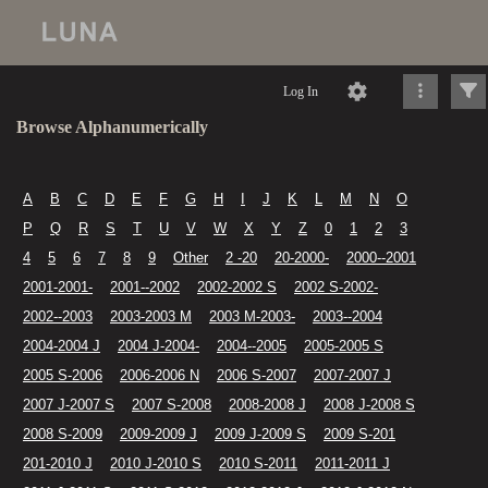
Log In
Browse Alphanumerically
A
B
C
D
E
F
G
H
I
J
K
L
M
N
O
P
Q
R
S
T
U
V
W
X
Y
Z
0
1
2
3
4
5
6
7
8
9
Other
2 -20
20-2000-
2000--2001
2001-2001-
2001--2002
2002-2002 S
2002 S-2002-
2002--2003
2003-2003 M
2003 M-2003-
2003--2004
2004-2004 J
2004 J-2004-
2004--2005
2005-2005 S
2005 S-2006
2006-2006 N
2006 S-2007
2007-2007 J
2007 J-2007 S
2007 S-2008
2008-2008 J
2008 J-2008 S
2008 S-2009
2009-2009 J
2009 J-2009 S
2009 S-201
201-2010 J
2010 J-2010 S
2010 S-2011
2011-2011 J