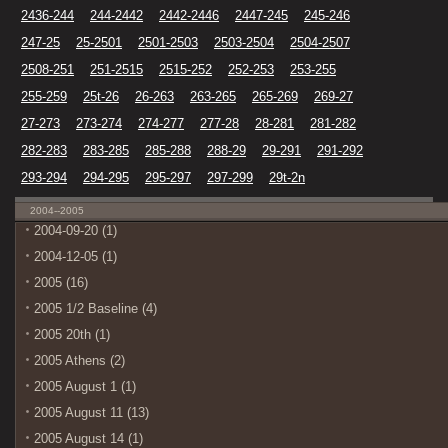
2436-244
244-2442
2442-2446
2447-245
245-246
247-25
25-2501
2501-2503
2503-2504
2504-2507
2508-251
251-2515
2515-252
252-253
253-255
255-259
25t-26
26-263
263-265
265-269
269-27
27-273
273-274
274-277
277-28
28-281
281-282
282-283
283-285
285-288
288-29
29-291
291-292
293-294
294-295
295-297
297-299
29t-2n
2004--2005
2004-09-20 (1)
2004-12-05 (1)
2005 (16)
2005 1/2 Baseline (4)
2005 20th (1)
2005 Athens (2)
2005 August 1 (1)
2005 August 11 (13)
2005 August 14 (1)