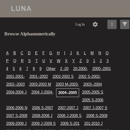
Log In
Browse Alphanumerically
A
B
C
D
E
F
G
H
I
J
K
L
M
N
O
P
Q
R
S
T
U
V
W
X
Y
Z
0
1
2
3
4
5
6
7
8
9
Other
2 -20
20-2000-
2000--2001
2001-2001-
2001--2002
2002-2002 S
2002 S-2002-
2002--2003
2003-2003 M
2003 M-2003-
2003--2004
2004-2004 J
2004 J-2004-
2005-2005 S
2004--2005
2005 S-2006
2006-2006 N
2006 S-2007
2007-2007 J
2007 J-2007 S
2007 S-2008
2008-2008 J
2008 J-2008 S
2008 S-2009
2009-2009 J
2009 J-2009 S
2009 S-201
201-2010 J