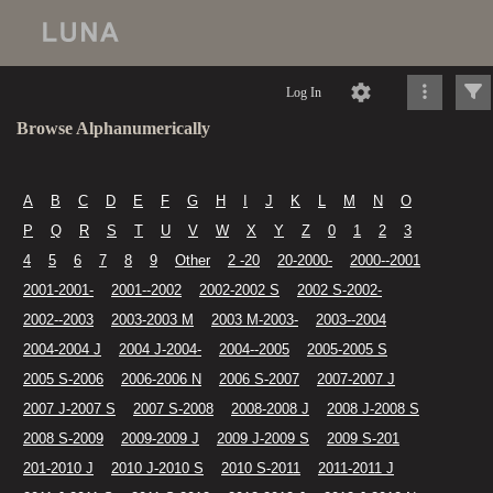
Log In
Browse Alphanumerically
A
B
C
D
E
F
G
H
I
J
K
L
M
N
O
P
Q
R
S
T
U
V
W
X
Y
Z
0
1
2
3
4
5
6
7
8
9
Other
2 -20
20-2000-
2000--2001
2001-2001-
2001--2002
2002-2002 S
2002 S-2002-
2002--2003
2003-2003 M
2003 M-2003-
2003--2004
2004-2004 J
2004 J-2004-
2004--2005
2005-2005 S
2005 S-2006
2006-2006 N
2006 S-2007
2007-2007 J
2007 J-2007 S
2007 S-2008
2008-2008 J
2008 J-2008 S
2008 S-2009
2009-2009 J
2009 J-2009 S
2009 S-201
201-2010 J
2010 J-2010 S
2010 S-2011
2011-2011 J