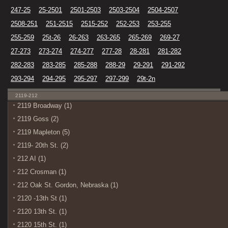
247-25
25-2501
2501-2503
2503-2504
2504-2507
2508-251
251-2515
2515-252
252-253
253-255
255-259
25t-26
26-263
263-265
265-269
269-27
27-273
273-274
274-277
277-28
28-281
281-282
282-283
283-285
285-288
288-29
29-291
291-292
293-294
294-295
295-297
297-299
29t-2n
2119-212
2119 Broadway (1)
2119 Goss (2)
2119 Mapleton (5)
2119- 20th St. (2)
212 AI (1)
212 Crosman (1)
212 Oak St. Gordon, Nebraska (1)
2120 -13th St (1)
2120 13th St. (1)
2120 15th St. (1)