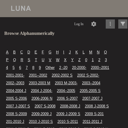
Log In
Browse Alphanumerically
A
B
C
D
E
F
G
H
I
J
K
L
M
N
O
P
Q
R
S
T
U
V
W
X
Y
Z
0
1
2
3
4
5
6
7
8
9
Other
2 -20
20-2000-
2000--2001
2001-2001-
2001--2002
2002-2002 S
2002 S-2002-
2002--2003
2003-2003 M
2003 M-2003-
2003--2004
2004-2004 J
2004 J-2004-
2004--2005
2005-2005 S
2005 S-2006
2006-2006 N
2006 S-2007
2007-2007 J
2007 J-2007 S
2007 S-2008
2008-2008 J
2008 J-2008 S
2008 S-2009
2009-2009 J
2009 J-2009 S
2009 S-201
201-2010 J
2010 J-2010 S
2010 S-2011
2011-2011 J