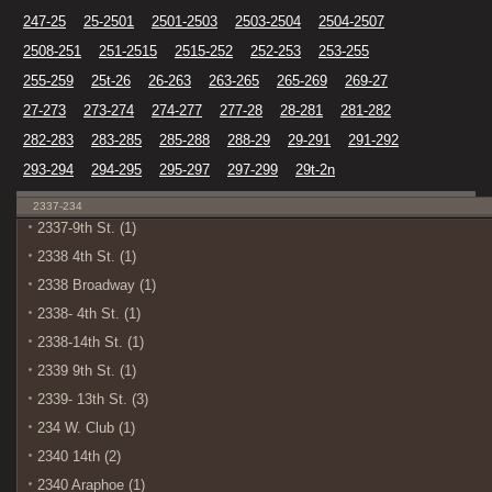
247-25
25-2501
2501-2503
2503-2504
2504-2507
2508-251
251-2515
2515-252
252-253
253-255
255-259
25t-26
26-263
263-265
265-269
269-27
27-273
273-274
274-277
277-28
28-281
281-282
282-283
283-285
285-288
288-29
29-291
291-292
293-294
294-295
295-297
297-299
29t-2n
2337-234
2337-9th St. (1)
2338 4th St. (1)
2338 Broadway (1)
2338- 4th St. (1)
2338-14th St. (1)
2339 9th St. (1)
2339- 13th St. (3)
234 W. Club (1)
2340 14th (2)
2340 Araphoe (1)