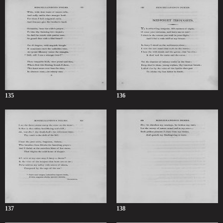
135
136
137
138