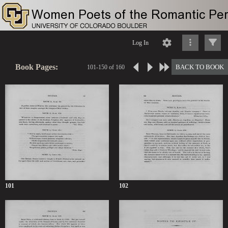
Log In
Book Pages:
BACK TO BOOK
101-150 of 160
101
102