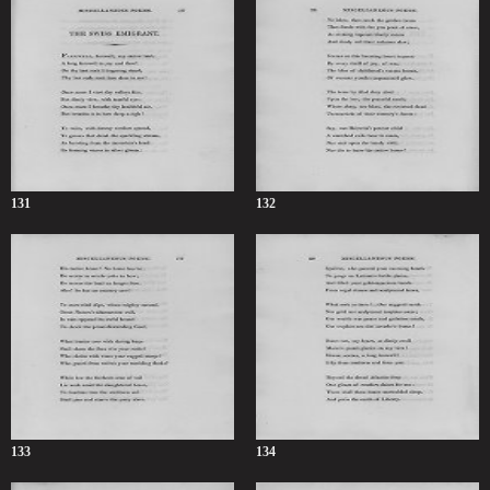
131
132
133
134