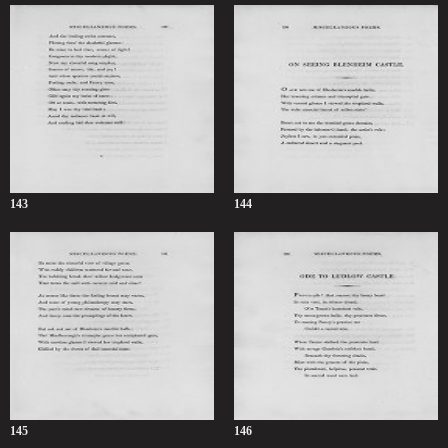
143
144
145
146