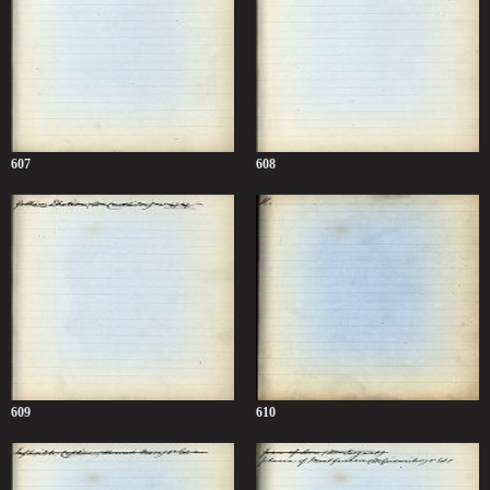
607
608
609
610