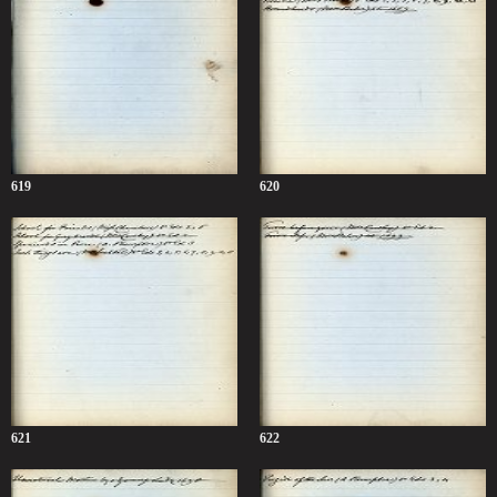
619
620
621
622