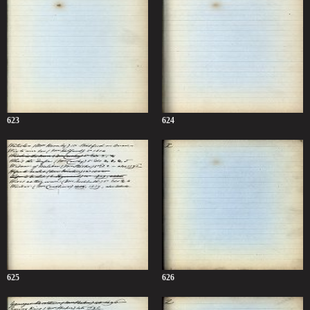
623
624
625
626