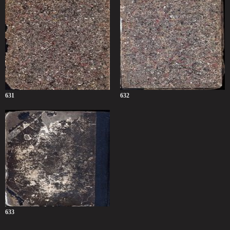
631
632
633