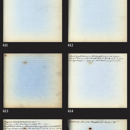
611
612
613
614