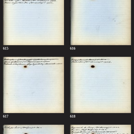
615
616
617
618