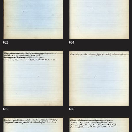
603
604
605
606