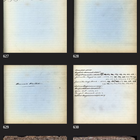
627
628
629
630