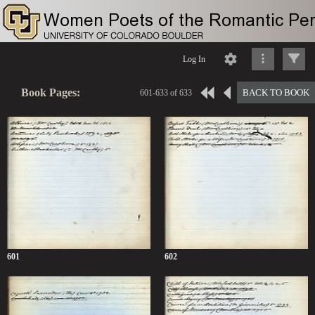
Log In
Book Pages:
BACK TO BOOK
601-633 of 633
601
602