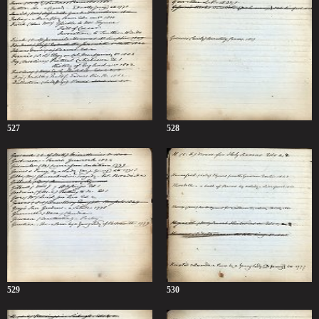
527
528
529
530