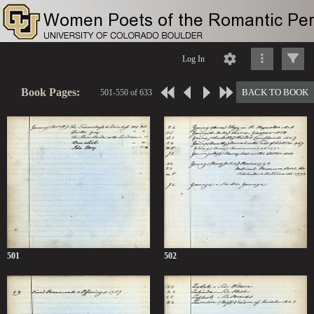
Log In
Book Pages:
BACK TO BOOK
501-550 of 633
501
502