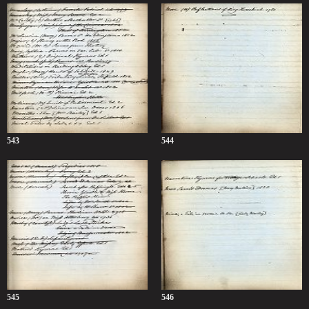
543
544
545
546