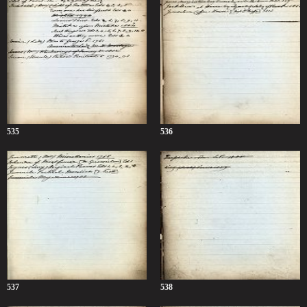
535
536
537
538