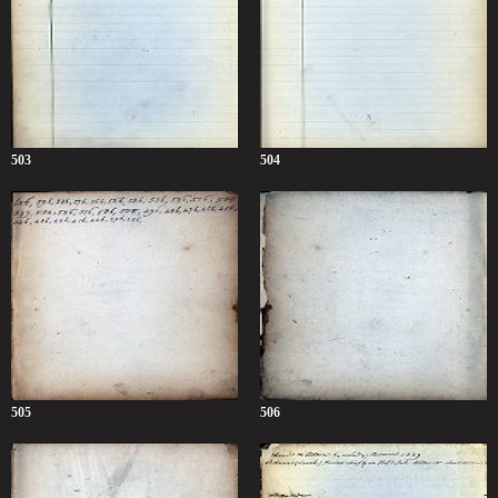
503
504
505
506