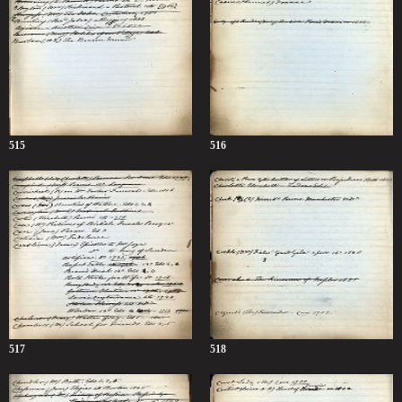
515
516
517
518