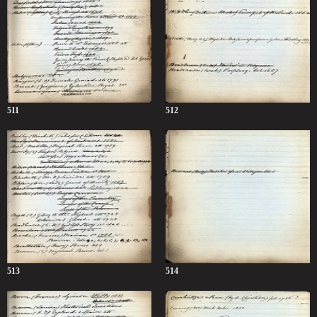
511
512
513
514