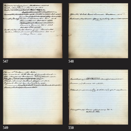
547
548
549
550