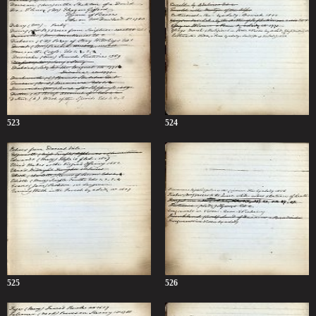
523
524
525
526