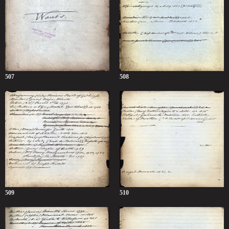
507
508
509
510