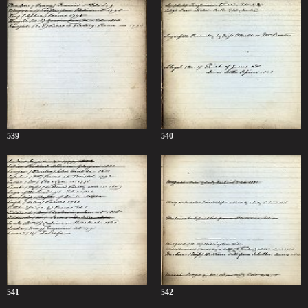
539
540
541
542