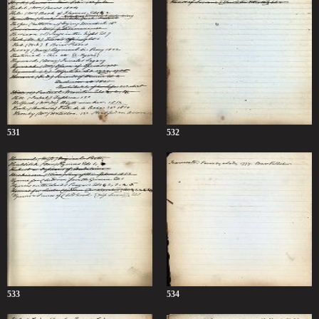
531
532
533
534