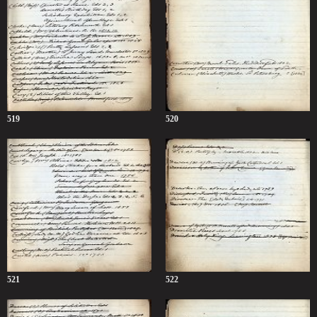
519
520
521
522