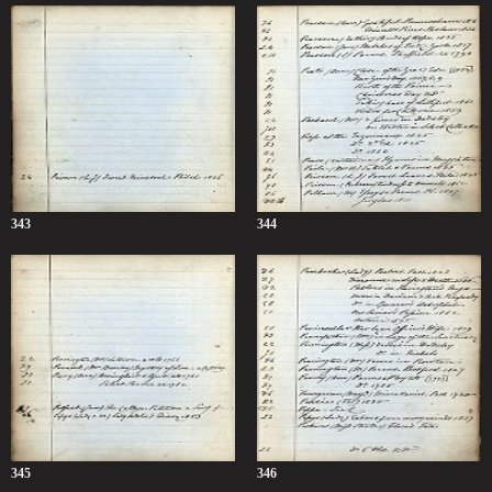
343
344
345
346