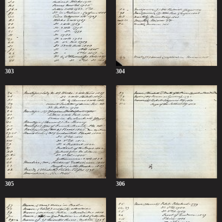
303
304
305
306