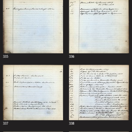
335
336
337
338