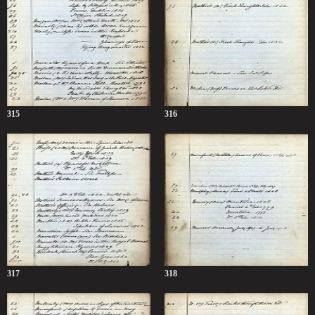
315
316
317
318