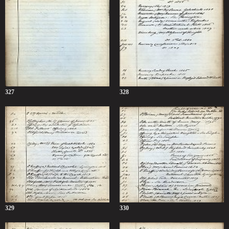
327
328
329
330