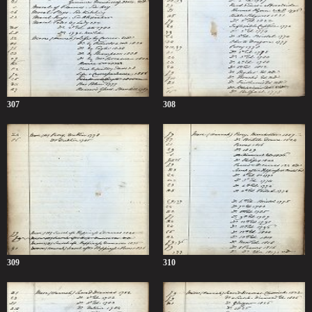
307
308
309
310