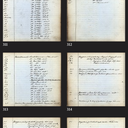
311
312
313
314