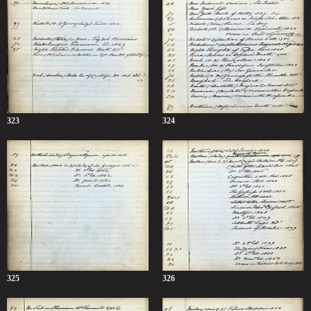
323
324
325
326