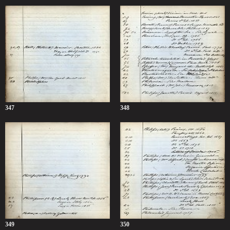
347
348
349
350