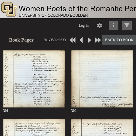
Log In
Book Pages:
BACK TO BOOK
301-350 of 633
301
302