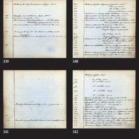
339
340
341
342