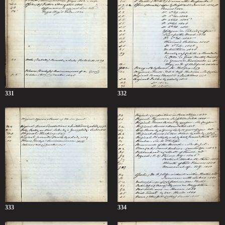
331
332
333
334