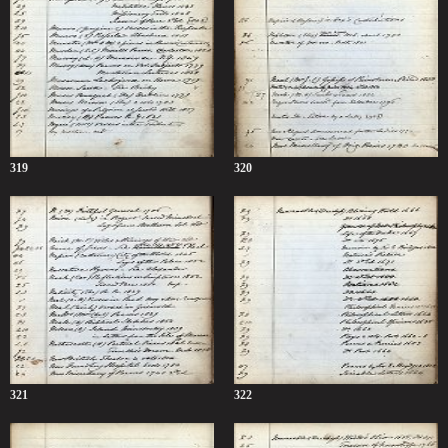
319
320
321
322