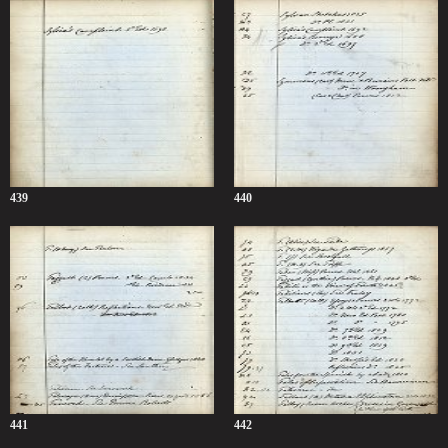
439
440
441
442