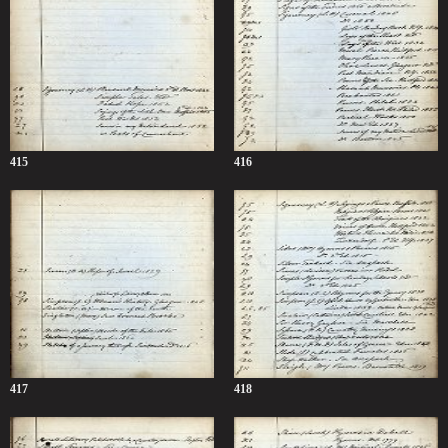
415
416
417
418