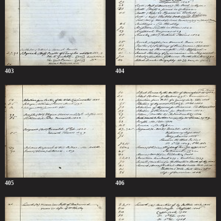
403
404
405
406