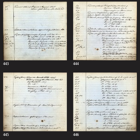
443
444
445
446