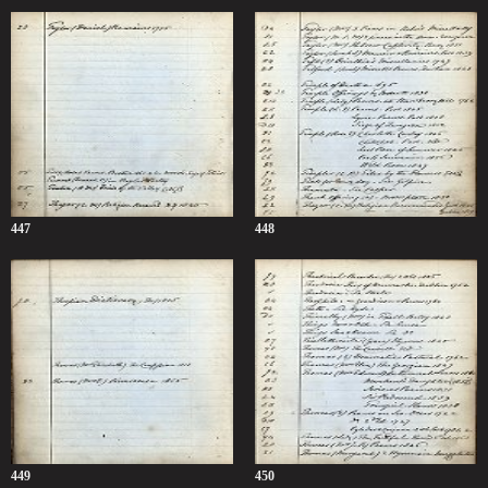
447
448
449
450