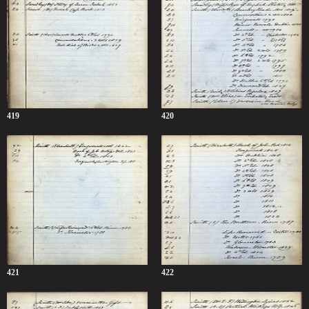
419
420
421
422