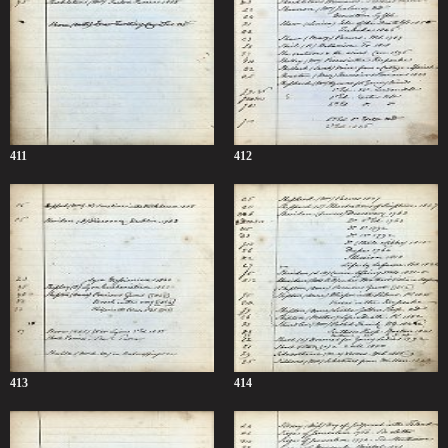
411
412
413
414