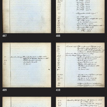
407
408
409
410