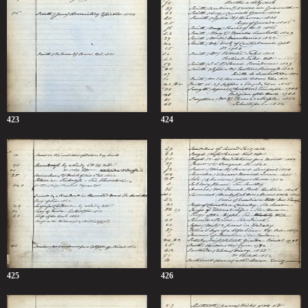
423
424
425
426