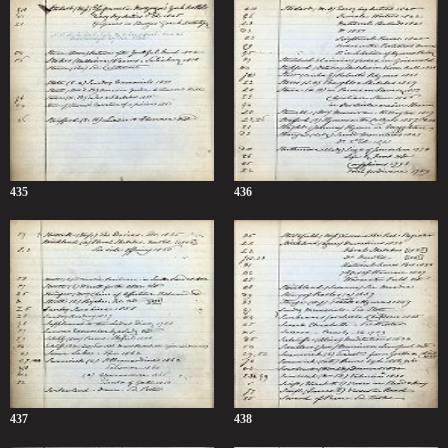
435
436
437
438