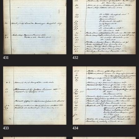
431
432
433
434