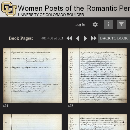
Log In
Book Pages:
BACK TO BOOK
401-450 of 633
401
402