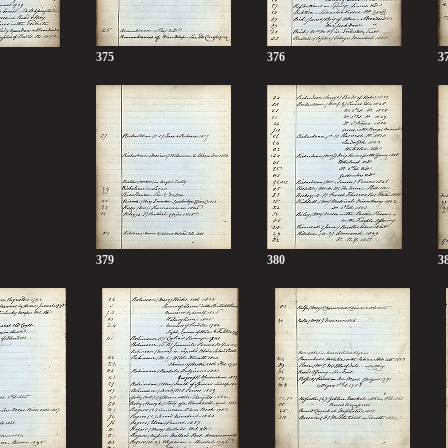
375
376
3
379
380
3