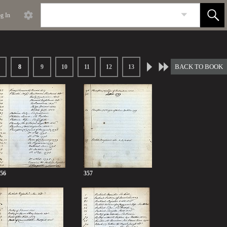
g In
BACK TO BOOK
8
9
10
11
12
13
56
357