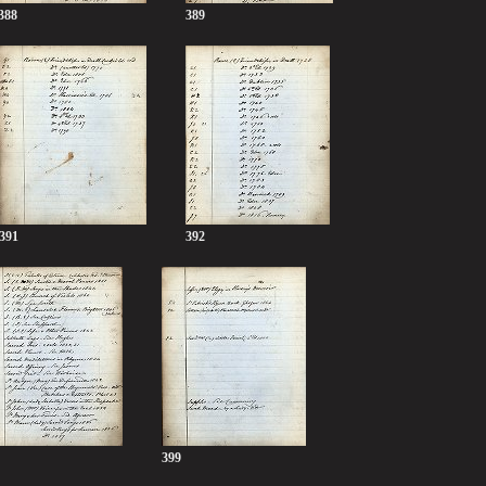
388
389
391
392
399