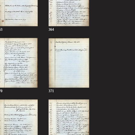
63
364
70
371