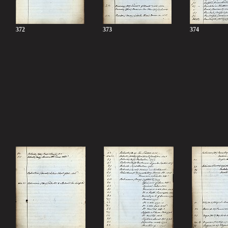
372
373
374