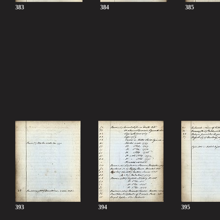
383
384
385
393
394
395