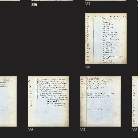
387
386
390
396
397
398