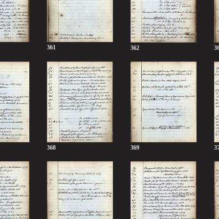
361
362
3
368
369
3