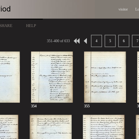
visitor
Lo
SHARE
HELP
351-400 of 633
4
5
6
7
354
355
3