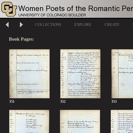
COLLECTIONS
EXPLORE
CREATE
Book Pages:
351
352
353