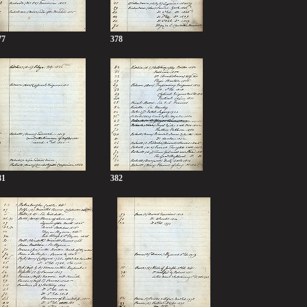
77
378
81
382