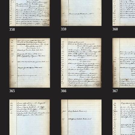
359
360
358
365
366
367