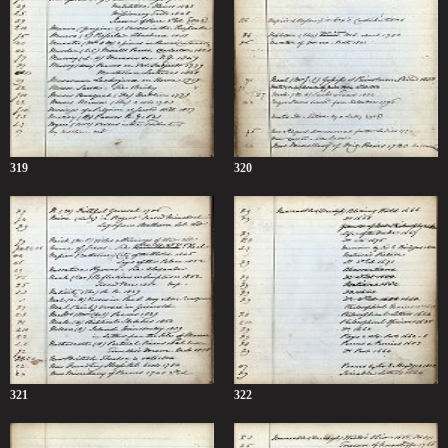
319
320
321
322