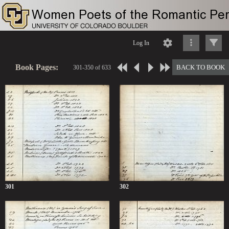
Log In
Book Pages:
BACK TO BOOK
301-350 of 633
301
302