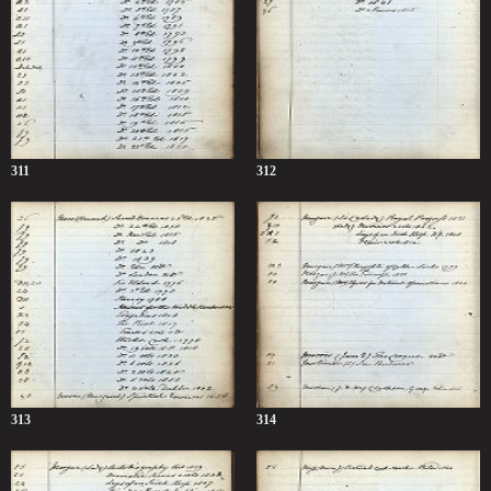
311
312
313
314