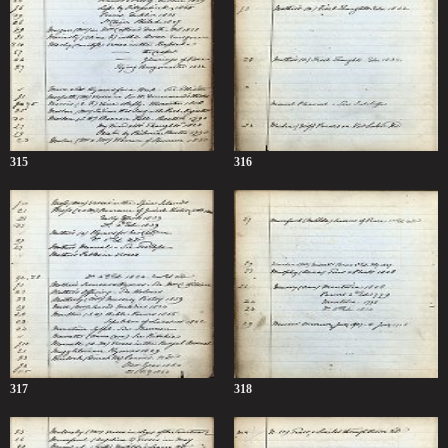
315
316
317
318