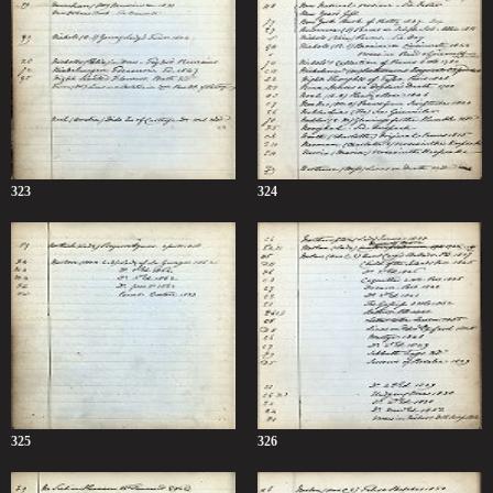
323
324
325
326