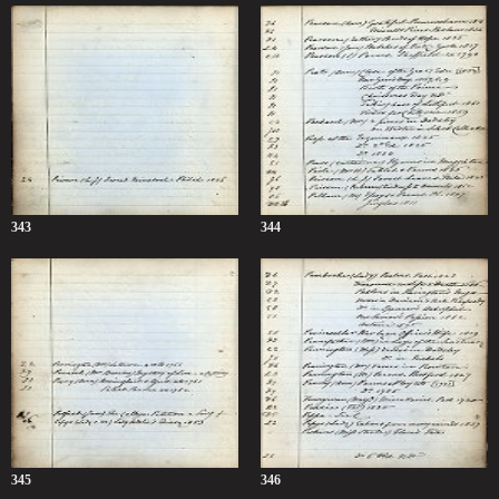
343
344
345
346