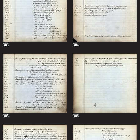
303
304
305
306