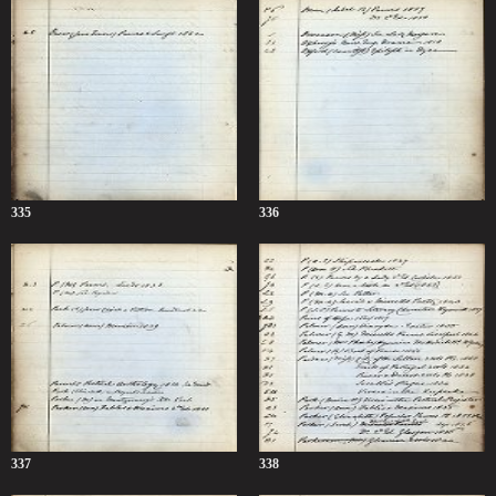
335
336
337
338