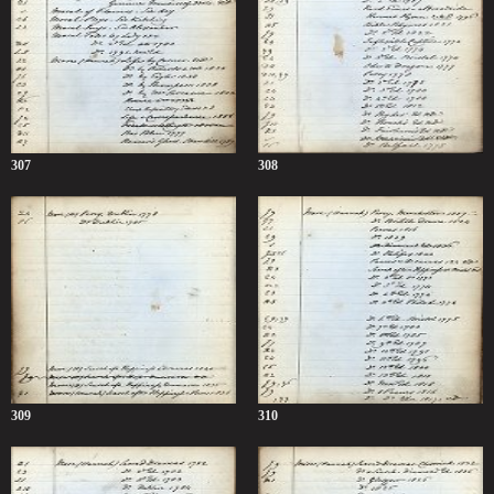
307
308
309
310