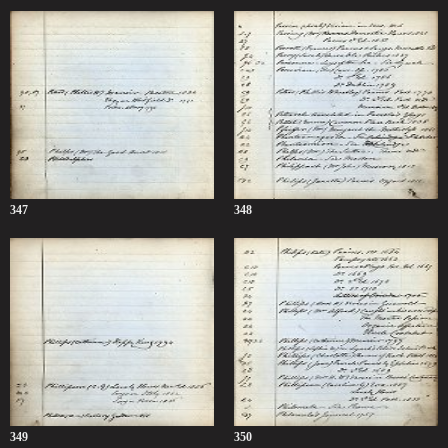
347
348
349
350