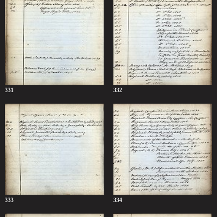
331
332
333
334