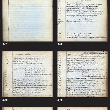
327
328
329
330