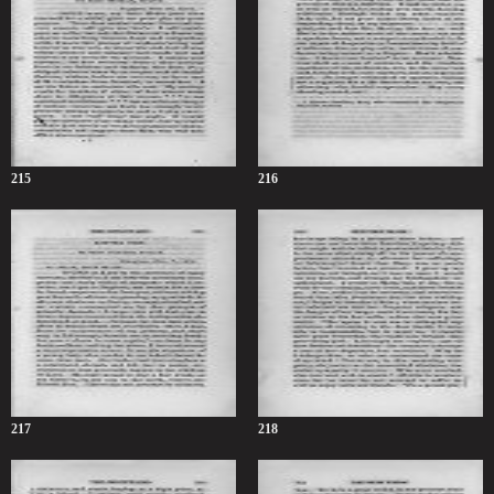
215
216
217
218