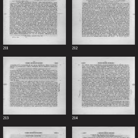
211
212
213
214