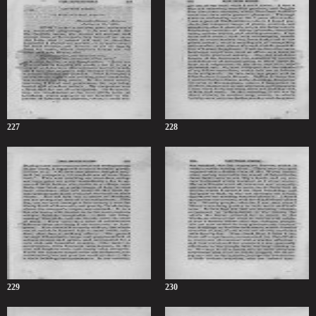
227
228
229
230