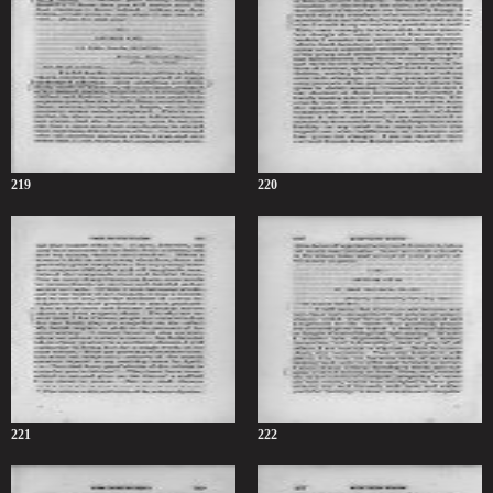
219
220
221
222