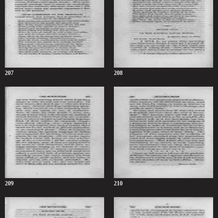
207
208
209
210