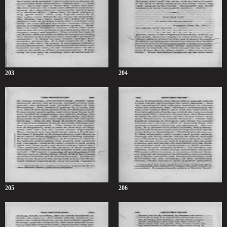
203
204
205
206