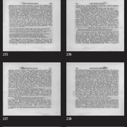
235
236
237
238