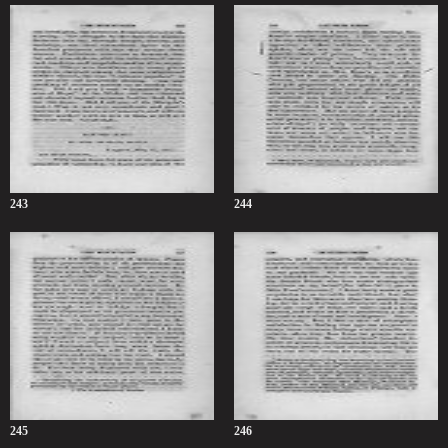
243
244
245
246