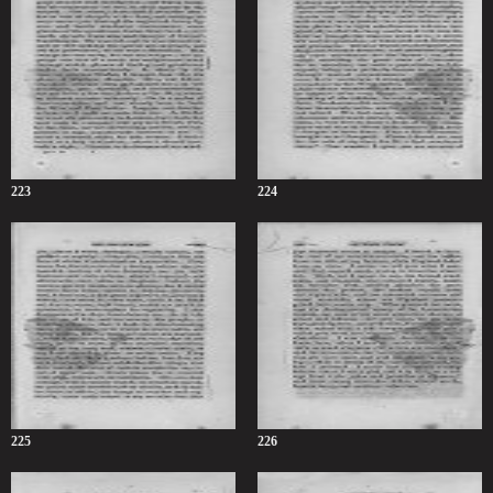
223
224
225
226