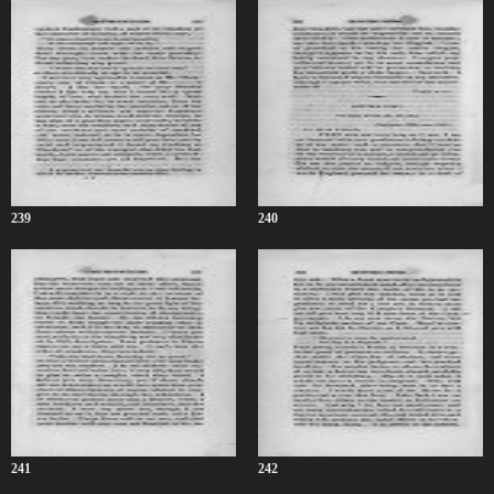
239
240
241
242