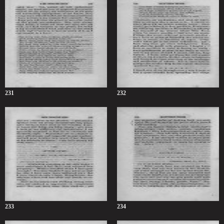
231
232
233
234