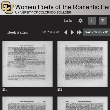
Log In
Book Pages:
BACK TO BOOK
201-250 of 280
201
202