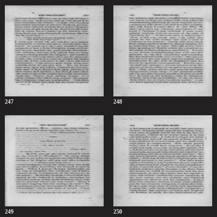
247
248
249
250