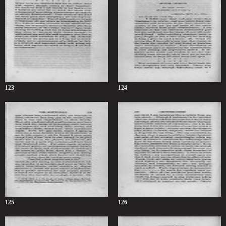
123
124
125
126