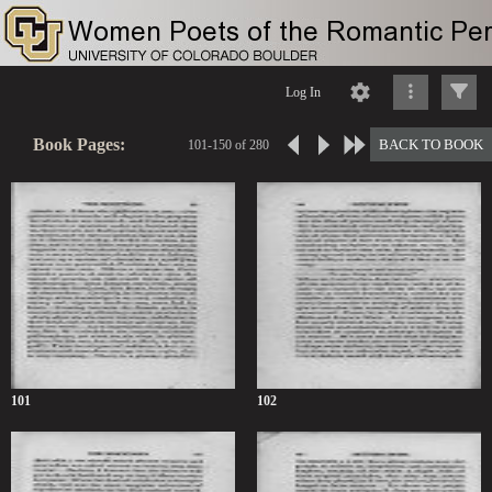
Log In
Book Pages:
BACK TO BOOK
101-150 of 280
101
102