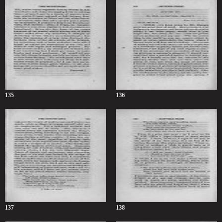
135
136
137
138