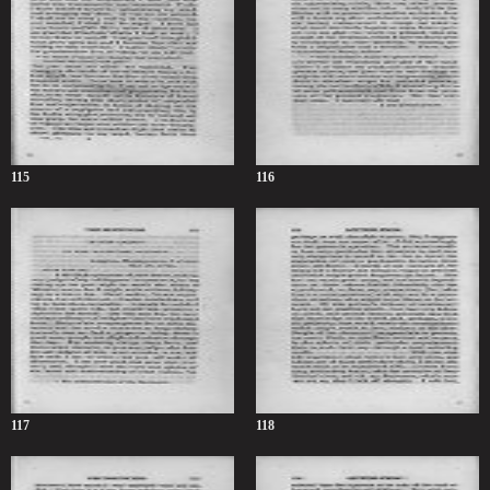
115
116
117
118