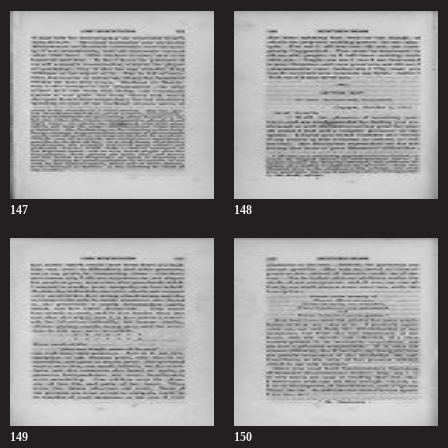
147
148
149
150