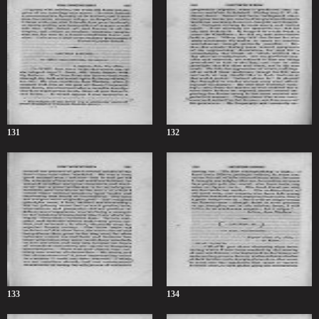
131
132
133
134