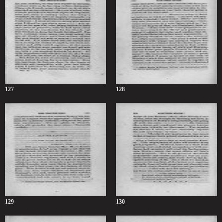
127
128
129
130