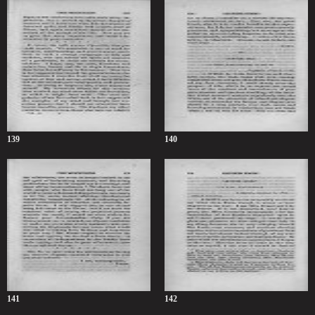
139
140
141
142