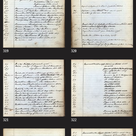
319
320
321
322