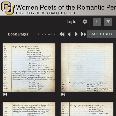
Log In
Book Pages:
BACK TO BOOK
301-350 of 633
301
302