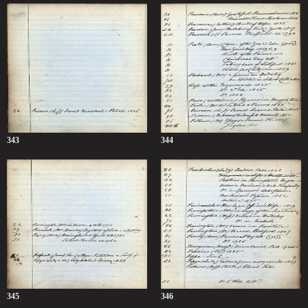
343
344
345
346