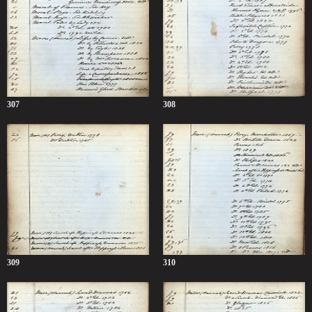
307
308
309
310