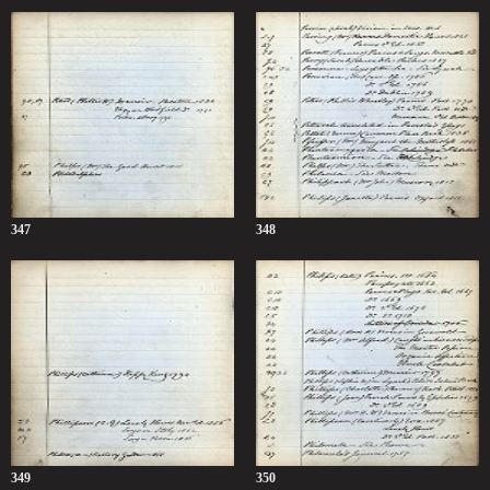
347
348
349
350