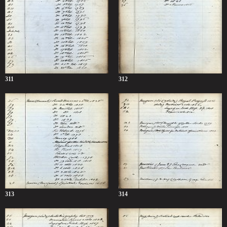
311
312
313
314