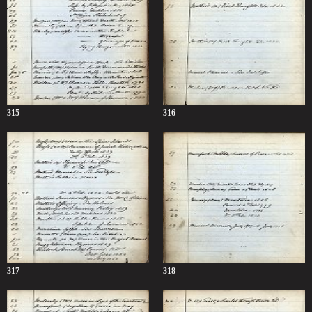
315
316
317
318