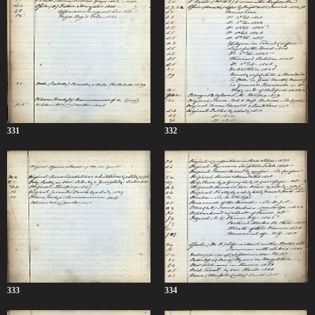
331
332
333
334