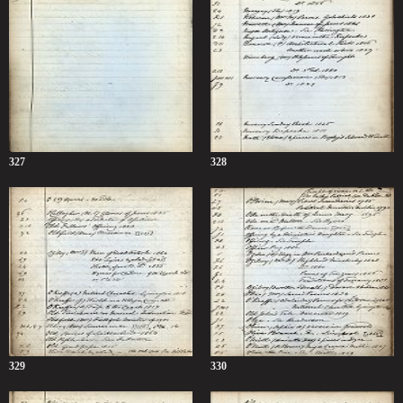
327
328
329
330