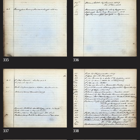
335
336
337
338