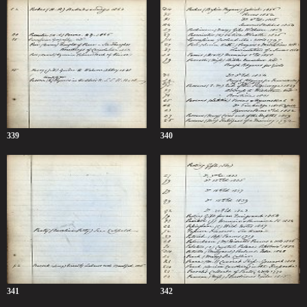
339
340
341
342