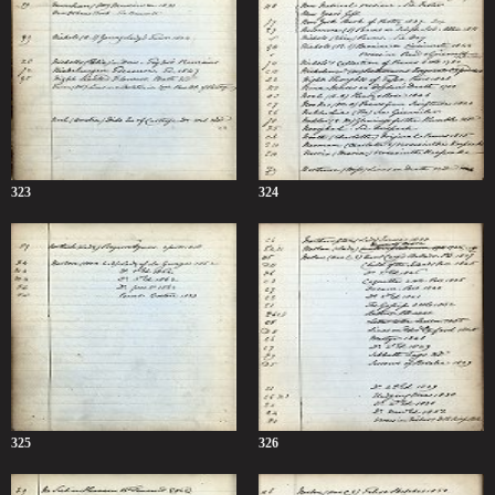
323
324
325
326