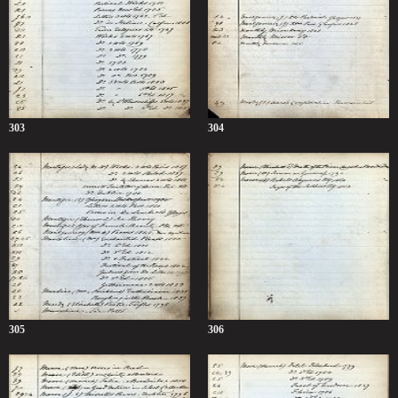
303
304
305
306